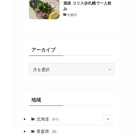
酒楽 コリス@札幌で一人飲
み
札幌市
アーカイブ
ア
ー
カ
イ
ブ
地域
北海道
(41)
(27)
青森県
(9)