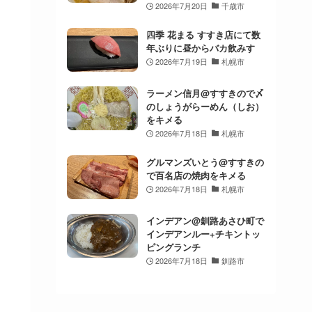
2026年7月20日
千歳市
四季 花まる すすき店にて数
年ぶりに昼からバカ飲みす
2026年7月19日
札幌市
ラーメン信月@すすきので〆
のしょうがらーめん（しお）
をキメる
2026年7月18日
札幌市
グルマンズいとう@すすきの
で百名店の焼肉をキメる
2026年7月18日
札幌市
インデアン@釧路あさひ町で
インデアンルー+チキントッ
ピングランチ
2026年7月18日
釧路市