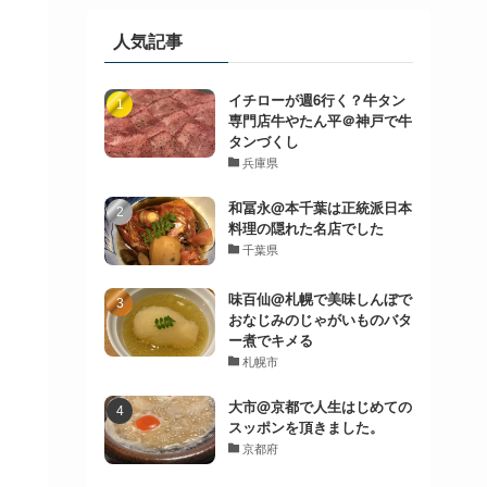
人気記事
イチローが週6行く？牛タン
専門店牛やたん平＠神戸で牛
タンづくし
兵庫県
和冨永@本千葉は正統派日本
料理の隠れた名店でした
千葉県
味百仙@札幌で美味しんぼで
おなじみのじゃがいものバタ
ー煮でキメる
札幌市
大市@京都で人生はじめての
スッポンを頂きました。
京都府