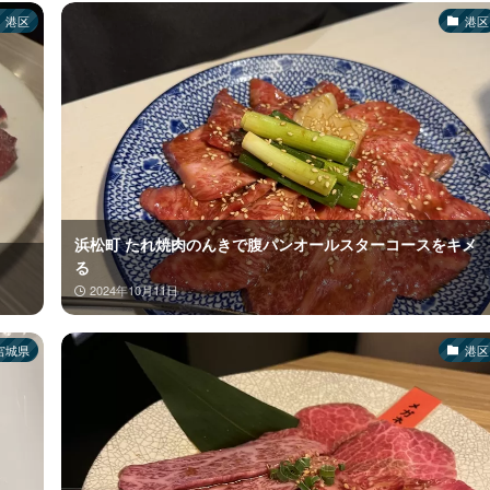
港区
港区
浜松町 たれ焼肉のんきで腹パンオールスターコースをキメ
る
2024年10月11日
宮城県
港区