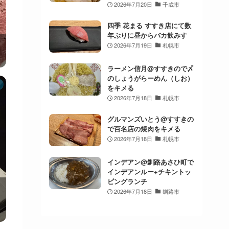
2026年7月20日
千歳市
四季 花まる すすき店にて数
年ぶりに昼からバカ飲みす
2026年7月19日
札幌市
ラーメン信月@すすきので〆
のしょうがらーめん（しお）
をキメる
2026年7月18日
札幌市
グルマンズいとう@すすきの
で百名店の焼肉をキメる
2026年7月18日
札幌市
インデアン@釧路あさひ町で
インデアンルー+チキントッ
ピングランチ
2026年7月18日
釧路市