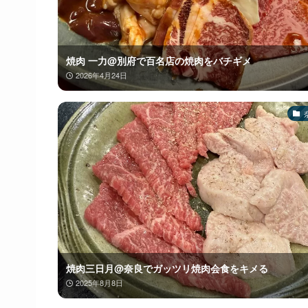
焼肉 一力@別府で百名店の焼肉をバチギメ
2026年4月24日
焼肉三日月@奈良でガッツリ焼肉会食をキメる
2025年8月8日