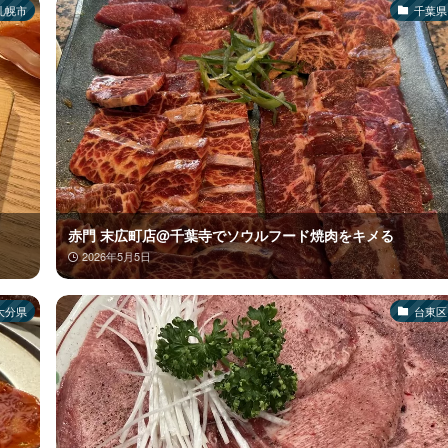
札幌市
千葉県
赤門 末広町店@千葉寺でソウルフード焼肉をキメる
2026年5月5日
大分県
台東区