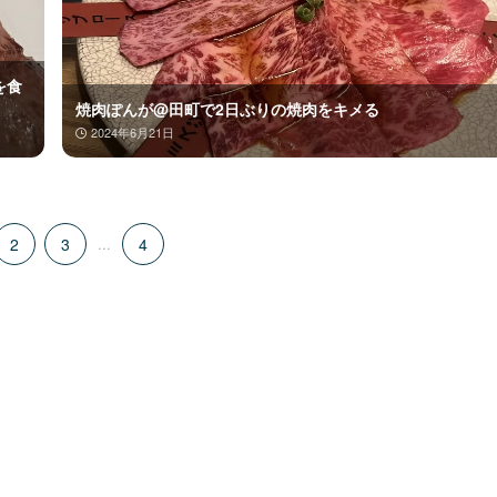
を食
焼肉ぽんが@田町で2日ぶりの焼肉をキメる
2024年6月21日
2
3
...
4