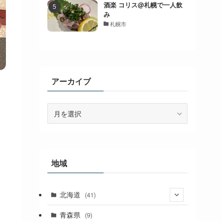
酒楽 コリス@札幌で一人飲
み
札幌市
アーカイブ
ア
ー
カ
イ
ブ
地域
北海道
(41)
(27)
青森県
(9)