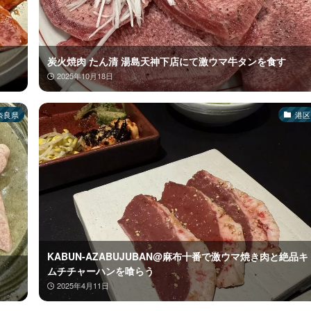
炭火焼肉 たん清 湯島天神下店にて激ウマ牛タンを食す
2025年10月18日
奈良県
港区
KABUN-AZABUJUBAN@麻布十番で激ウマ焼き肉と絶品キ
ムチチャーハンを喰らう
2025年4月11日