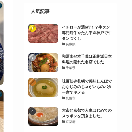
人気記事
イチローが週6行く？牛タン
専門店牛やたん平＠神戸で牛
タンづくし
兵庫県
和冨永@本千葉は正統派日本
料理の隠れた名店でした
千葉県
味百仙@札幌で美味しんぼで
おなじみのじゃがいものバタ
ー煮でキメる
札幌市
大市@京都で人生はじめての
スッポンを頂きました。
京都府