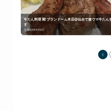
牛たん料理 閣 ブランドーム本店@仙台で激ウマ牛たん
す
2024年9月6日
1