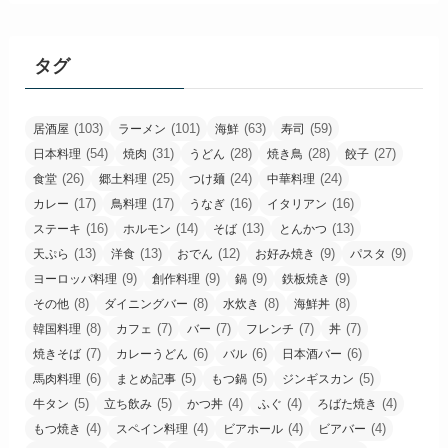
タグ
(103)
(101)
(63)
(59)
居酒屋
ラーメン
海鮮
寿司
(54)
(31)
(28)
(28)
(27)
日本料理
焼肉
うどん
焼き鳥
餃子
(26)
(25)
(24)
(24)
食堂
郷土料理
つけ麺
中華料理
(17)
(17)
(16)
(16)
カレー
鳥料理
うなぎ
イタリアン
(16)
(14)
(13)
(13)
ステーキ
ホルモン
そば
とんかつ
(13)
(13)
(12)
(9)
(9)
天ぷら
洋食
おでん
お好み焼き
パスタ
(9)
(9)
(9)
(9)
ヨーロッパ料理
創作料理
鍋
鉄板焼き
(8)
(8)
(8)
(8)
その他
ダイニングバー
水炊き
海鮮丼
(8)
(7)
(7)
(7)
(7)
韓国料理
カフェ
バー
フレンチ
丼
(7)
(6)
(6)
(6)
焼きそば
カレーうどん
バル
日本酒バー
(6)
(5)
(5)
(5)
馬肉料理
まとめ記事
もつ鍋
ジンギスカン
(5)
(5)
(4)
(4)
(4)
牛タン
立ち飲み
かつ丼
ふぐ
ろばた焼き
(4)
(4)
(4)
(4)
もつ焼き
スペイン料理
ビアホール
ビアバー