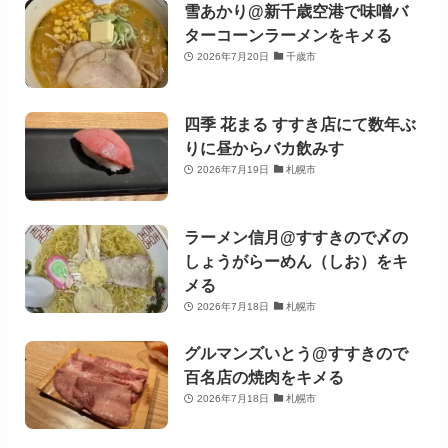
雪あかり@新千歳空港で味噌バ
ターコーンラーメンをキメる
2026年7月20日
千歳市
四季 花まる すすき店にて数年ぶ
りに昼からバカ飲みす
2026年7月19日
札幌市
ラーメン信月@すすきので〆の
しょうがらーめん（しお）をキ
メる
2026年7月18日
札幌市
グルマンズいとう@すすきので
百名店の焼肉をキメる
2026年7月18日
札幌市