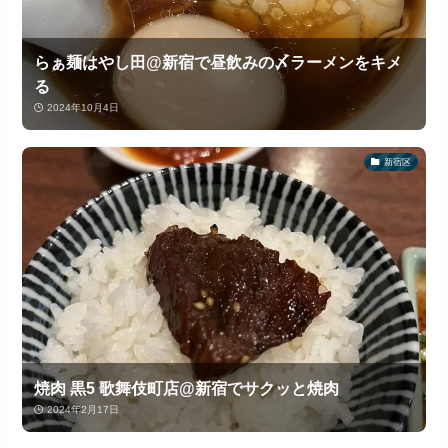
らぁ麺はやし田@新宿で昼飲みの〆ラーメンをキメ
る
2024年10月4日
新宿区
焼肉 黒5 歌舞伎町店@新宿でサクッと焼肉
2024年2月17日