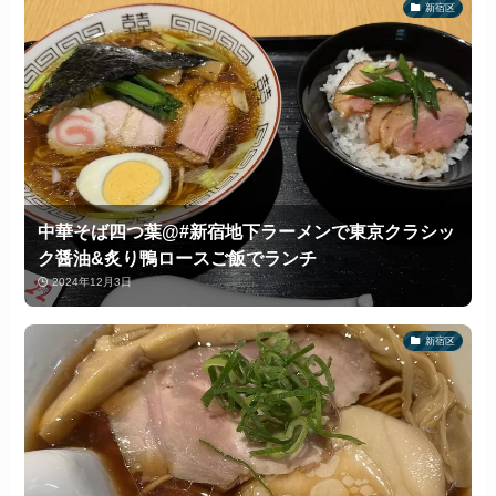
新宿区
中華そば四つ葉@#新宿地下ラーメンで東京クラシッ
ク醤油&炙り鴨ロースご飯でランチ
2024年12月3日
新宿区