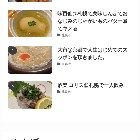
味百仙@札幌で美味しんぼでお
なじみのじゃがいものバター煮
でキメる
札幌市
大市@京都で人生はじめてのス
ッポンを頂きました。
京都府
酒楽 コリス@札幌で一人飲み
札幌市