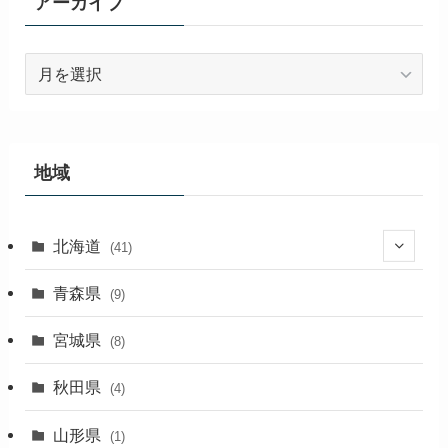
アーカイブ
ア
ー
カ
イ
ブ
地域
北海道
(41)
(27)
青森県
(9)
(2)
宮城県
(8)
(1)
秋田県
(4)
(4)
山形県
(1)