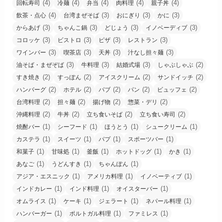
(4)
(4)
(4)
(4)
(4)
回転寿司
冷麺
弁当
肉料理
親子丼
(4)
(3)
(3)
(3)
飲茶・点心
台湾まぜそば
おにぎり
かに
(3)
(3)
(3)
(3)
からあげ
ちゃんこ鍋
どじょう
イノベーディブ
(3)
(3)
(3)
(3)
コロッケ
ビストロ
ピザ
レストラン
(3)
(3)
(3)
(3)
ワインバー
喫茶店
天丼
汁なし担々麺
(3)
(3)
(3)
(2)
油そば・まぜぞば
牛料理
結婚式場
しゃぶしゃぶ
(2)
(2)
(2)
(2)
すき焼き
すっぽん
アイスクリーム
サンドイッチ
(2)
(2)
(2)
(2)
(2)
ハンバーグ
ホテル
パブ
パン
ビュッフェ
(2)
(2)
(2)
(2)
台湾料理
担々麺
揚げ物
惣菜・デリ
(2)
(2)
(2)
(2)
沖縄料理
牛丼
立ち食いそば
立ち食い寿司
(1)
(1)
(1)
(1)
焼酎バー
シーフード
ほうとう
シュークリーム
(1)
(1)
(1)
(1)
カステラ
スイーツ
パプ
スポーツバー
(1)
(1)
(1)
(1)
(1)
和菓子
甘味処
釜飯
ホットドッグ
かき
(1)
(1)
(1)
あなご
うどんすき
ちゃんぽん
(1)
(1)
(1)
アジア・エスニック
アメリカ料理
イノベーティブ
(1)
(1)
(1)
インドカレー
インド料理
オイスターバー
(1)
(1)
(1)
(1)
オムライス
ケーキ
ジェラート
ネパール料理
(1)
(1)
(1)
ハンバーガー
ポルトガル料理
ファミレス