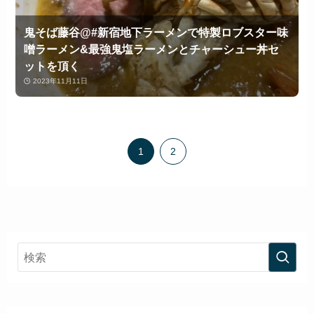
鬼そば藤谷@#新宿地下ラーメンで特製ロブスター味
噌ラーメン&最強鬼塩ラーメンとチャーシュー丼セ
ットを頂く
2023年11月11日
1
2