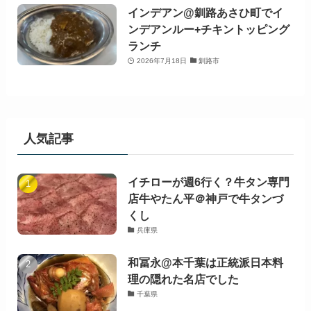
インデアン@釧路あさひ町でイ
ンデアンルー+チキントッピング
ランチ
2026年7月18日
釧路市
人気記事
イチローが週6行く？牛タン専門
店牛やたん平＠神戸で牛タンづ
くし
兵庫県
和冨永@本千葉は正統派日本料
理の隠れた名店でした
千葉県