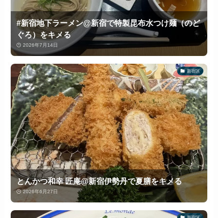
#新宿地下ラーメン@新宿で特製昆布水つけ麺（のど
ぐろ）をキメる
2026年7月14日
新宿区
とんかつ和幸 匠庵@新宿伊勢丹で夏膳をキメる
2026年6月27日
新宿区