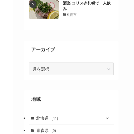
酒楽 コリス@札幌で一人飲
み
札幌市
アーカイブ
ア
ー
カ
イ
ブ
地域
北海道
(41)
(27)
青森県
(9)