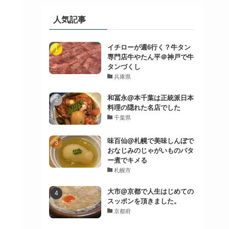
人気記事
イチローが週6行く？牛タン
専門店牛やたん平＠神戸で牛
タンづくし
兵庫県
和冨永@本千葉は正統派日本
料理の隠れた名店でした
千葉県
味百仙@札幌で美味しんぼで
おなじみのじゃがいものバタ
ー煮でキメる
札幌市
大市@京都で人生はじめての
スッポンを頂きました。
京都府