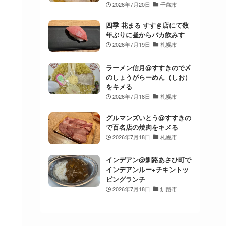
2026年7月20日
千歳市
四季 花まる すすき店にて数
年ぶりに昼からバカ飲みす
2026年7月19日
札幌市
ラーメン信月@すすきので〆
のしょうがらーめん（しお）
をキメる
2026年7月18日
札幌市
グルマンズいとう@すすきの
で百名店の焼肉をキメる
2026年7月18日
札幌市
インデアン@釧路あさひ町で
インデアンルー+チキントッ
ピングランチ
2026年7月18日
釧路市