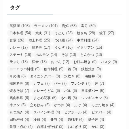
タグ
(103)
(101)
(63)
(59)
居酒屋
ラーメン
海鮮
寿司
(54)
(31)
(28)
(28)
(27)
日本料理
焼肉
うどん
焼き鳥
餃子
(26)
(25)
(24)
(24)
食堂
郷土料理
つけ麺
中華料理
(17)
(17)
(16)
(16)
カレー
鳥料理
うなぎ
イタリアン
(16)
(14)
(13)
(13)
ステーキ
ホルモン
そば
とんかつ
(13)
(13)
(12)
(9)
(9)
天ぷら
洋食
おでん
お好み焼き
パスタ
(9)
(9)
(9)
(9)
ヨーロッパ料理
創作料理
鍋
鉄板焼き
(8)
(8)
(8)
(8)
その他
ダイニングバー
水炊き
海鮮丼
(8)
(7)
(7)
(7)
(7)
韓国料理
カフェ
バー
フレンチ
丼
(7)
(6)
(6)
(6)
焼きそば
カレーうどん
バル
日本酒バー
(6)
(5)
(5)
(5)
馬肉料理
まとめ記事
もつ鍋
ジンギスカン
(5)
(5)
(4)
(4)
(4)
牛タン
立ち飲み
かつ丼
ふぐ
ろばた焼き
(4)
(4)
(4)
(4)
もつ焼き
スペイン料理
ビアホール
ビアバー
(4)
(4)
(4)
(4)
(4)
回転寿司
冷麺
弁当
肉料理
親子丼
(4)
(3)
(3)
(3)
飲茶・点心
台湾まぜそば
おにぎり
かに