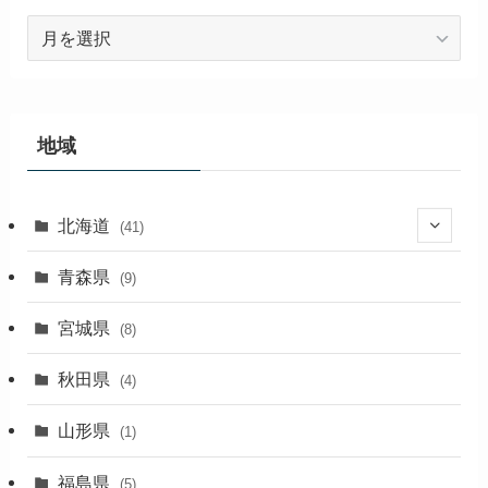
ア
ー
カ
イ
ブ
地域
北海道
(41)
(27)
青森県
(9)
(2)
宮城県
(8)
(1)
秋田県
(4)
(4)
山形県
(1)
(1)
福島県
(5)