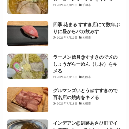
2026年7月20日
千歳市
四季 花まる すすき店にて数年ぶ
りに昼からバカ飲みす
2026年7月19日
札幌市
ラーメン信月@すすきので〆の
しょうがらーめん（しお）をキ
メる
2026年7月18日
札幌市
グルマンズいとう@すすきので
百名店の焼肉をキメる
2026年7月18日
札幌市
インデアン@釧路あさひ町でイ