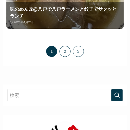
味のめん匠@八戸で八戸ラーメンと餃子でサクッと
ランチ
2025年4月25日
1
2
3