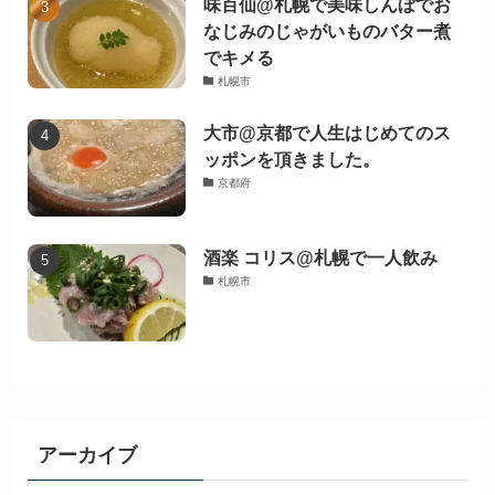
味百仙@札幌で美味しんぼでお
なじみのじゃがいものバター煮
でキメる
札幌市
大市@京都で人生はじめてのス
ッポンを頂きました。
京都府
酒楽 コリス@札幌で一人飲み
札幌市
アーカイブ