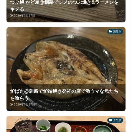
つぶ焼 かど屋@釧路でシメのつぶ焼き&ラーメンを
キメる
2026年7月17日
釧路市
炉ばた@釧路で炉端焼き発祥の店で激ウマな魚たち
を喰らう
2026年7月17日
大分県