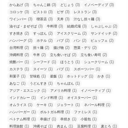
(3)
(3)
(3)
(3)
からあげ
ちゃんこ鍋
どじょう
イノベーディブ
(3)
(3)
(3)
(3)
コロッケ
ビストロ
ピザ
レストラン
(3)
(3)
(3)
(3)
ワインバー
喫茶店
天丼
汁なし担々麺
(3)
(3)
(3)
(2)
油そば・まぜぞば
牛料理
結婚式場
しゃぶしゃぶ
(2)
(2)
(2)
(2)
すき焼き
すっぽん
アイスクリーム
サンドイッチ
(2)
(2)
(2)
(2)
(2)
ハンバーグ
ホテル
パブ
パン
ビュッフェ
(2)
(2)
(2)
(2)
台湾料理
担々麺
揚げ物
惣菜・デリ
(2)
(2)
(2)
(2)
沖縄料理
牛丼
立ち食いそば
立ち食い寿司
(1)
(1)
(1)
(1)
焼酎バー
シーフード
ほうとう
シュークリーム
(1)
(1)
(1)
(1)
カステラ
スイーツ
パプ
スポーツバー
(1)
(1)
(1)
(1)
(1)
和菓子
甘味処
釜飯
ホットドッグ
かき
(1)
(1)
(1)
あなご
うどんすき
ちゃんぽん
(1)
(1)
(1)
アジア・エスニック
アメリカ料理
イノベーティブ
(1)
(1)
(1)
インドカレー
インド料理
オイスターバー
(1)
(1)
(1)
(1)
オムライス
ケーキ
ジェラート
ネパール料理
(1)
(1)
(1)
ハンバーガー
ポルトガル料理
ファミレス
(1)
(1)
(1)
(1)
ベトナム料理
串揚げ
串焼き
小籠包
(1)
(1)
(1)
(1)
(1)
料理旅館
沖縄そば
肉まん
豆腐料理
麦とろ