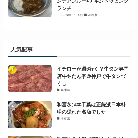
ンデアンルー+チキントッピング
ランチ
2026年7月18日
釧路市
人気記事
イチローが週6行く？牛タン専門
店牛やたん平＠神戸で牛タンづ
くし
兵庫県
和冨永@本千葉は正統派日本料
理の隠れた名店でした
千葉県