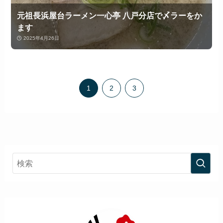
元祖長浜屋台ラーメン一心亭 八戸分店で〆ラーをか
ます
2025年4月26日
1
2
3