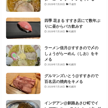
2026年7月20日
千歳市
四季 花まる すすき店にて数年ぶ
りに昼からバカ飲みす
2026年7月19日
札幌市
ラーメン信月@すすきので〆の
しょうがらーめん（しお）をキ
メる
2026年7月18日
札幌市
グルマンズいとう@すすきので
百名店の焼肉をキメる
2026年7月18日
札幌市
インデアン@釧路あさひ町でイ