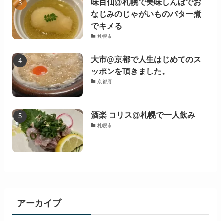
味百仙@札幌で美味しんぼでお
なじみのじゃがいものバター煮
でキメる
札幌市
大市@京都で人生はじめてのス
ッポンを頂きました。
京都府
酒楽 コリス@札幌で一人飲み
札幌市
アーカイブ