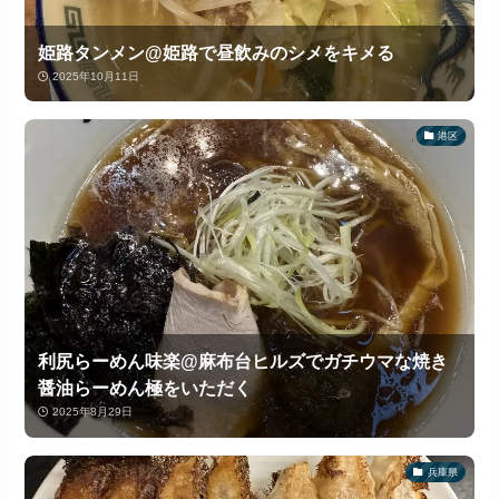
姫路タンメン@姫路で昼飲みのシメをキメる
2025年10月11日
港区
利尻らーめん味楽@麻布台ヒルズでガチウマな焼き
醤油らーめん極をいただく
2025年8月29日
兵庫県