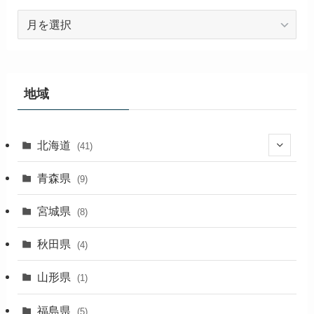
ア
ー
カ
イ
ブ
地域
北海道
(41)
(27)
青森県
(9)
(2)
宮城県
(8)
(1)
秋田県
(4)
(4)
山形県
(1)
(1)
福島県
(5)