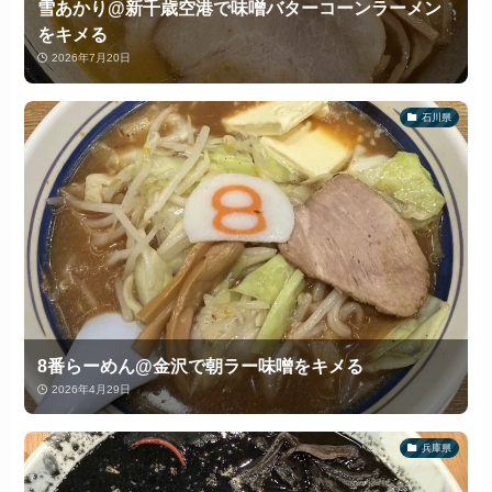
雪あかり@新千歳空港で味噌バターコーンラーメン
をキメる
2026年7月20日
石川県
8番らーめん@金沢で朝ラー味噌をキメる
2026年4月29日
兵庫県