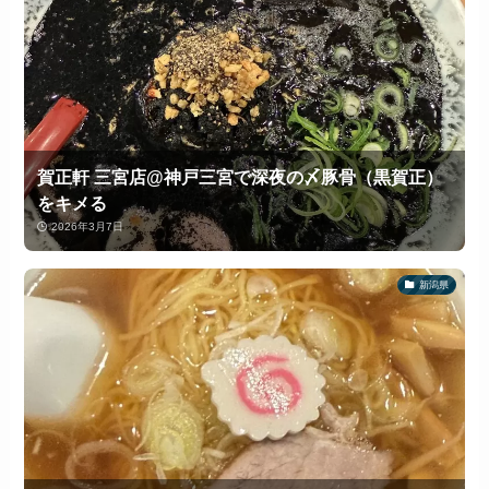
賀正軒 三宮店@神戸三宮で深夜の〆豚骨（黒賀正）
をキメる
2026年3月7日
新潟県