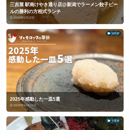
三吉屋 駅南けやき通り店@新潟でラーメン餃子ビー
ルの勝利の方程式ランチ
2026年2月12日
利尻郡
2025年感動した一皿5選
2025年12月31日
千葉県