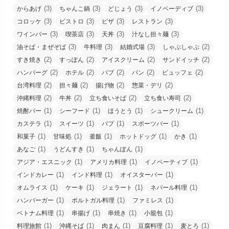
(3)
(3)
(3)
(3)
からあげ
ちゃんこ鍋
どじょう
イノベーディブ
(3)
(3)
(3)
(3)
コロッケ
ビストロ
ピザ
レストラン
(3)
(3)
(3)
(3)
ワインバー
喫茶店
天丼
汁なし担々麺
(3)
(3)
(3)
(2)
油そば・まぜぞば
牛料理
結婚式場
しゃぶしゃぶ
(2)
(2)
(2)
(2)
すき焼き
すっぽん
アイスクリーム
サンドイッチ
(2)
(2)
(2)
(2)
(2)
ハンバーグ
ホテル
パブ
パン
ビュッフェ
(2)
(2)
(2)
(2)
台湾料理
担々麺
揚げ物
惣菜・デリ
(2)
(2)
(2)
(2)
沖縄料理
牛丼
立ち食いそば
立ち食い寿司
(1)
(1)
(1)
(1)
焼酎バー
シーフード
ほうとう
シュークリーム
(1)
(1)
(1)
(1)
カステラ
スイーツ
パプ
スポーツバー
(1)
(1)
(1)
(1)
(1)
和菓子
甘味処
釜飯
ホットドッグ
かき
(1)
(1)
(1)
あなご
うどんすき
ちゃんぽん
(1)
(1)
(1)
アジア・エスニック
アメリカ料理
イノベーティブ
(1)
(1)
(1)
インドカレー
インド料理
オイスターバー
(1)
(1)
(1)
(1)
オムライス
ケーキ
ジェラート
ネパール料理
(1)
(1)
(1)
ハンバーガー
ポルトガル料理
ファミレス
(1)
(1)
(1)
(1)
ベトナム料理
串揚げ
串焼き
小籠包
(1)
(1)
(1)
(1)
(1)
料理旅館
沖縄そば
肉まん
豆腐料理
麦とろ