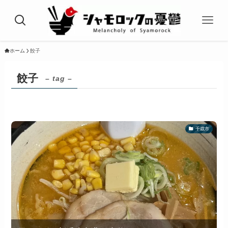
ホーム
餃子
餃子
– tag –
千歳市