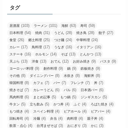
タグ
(103)
(101)
(63)
(59)
居酒屋
ラーメン
海鮮
寿司
(54)
(31)
(28)
(28)
(27)
日本料理
焼肉
うどん
焼き鳥
餃子
(26)
(25)
(24)
(24)
食堂
郷土料理
つけ麺
中華料理
(17)
(17)
(16)
(16)
カレー
鳥料理
うなぎ
イタリアン
(16)
(14)
(13)
(13)
ステーキ
ホルモン
そば
とんかつ
(13)
(13)
(12)
(9)
(9)
天ぷら
洋食
おでん
お好み焼き
パスタ
(9)
(9)
(9)
(9)
ヨーロッパ料理
創作料理
鍋
鉄板焼き
(8)
(8)
(8)
(8)
その他
ダイニングバー
水炊き
海鮮丼
(8)
(7)
(7)
(7)
(7)
韓国料理
カフェ
バー
フレンチ
丼
(7)
(6)
(6)
(6)
焼きそば
カレーうどん
バル
日本酒バー
(6)
(5)
(5)
(5)
馬肉料理
まとめ記事
もつ鍋
ジンギスカン
(5)
(5)
(4)
(4)
(4)
牛タン
立ち飲み
かつ丼
ふぐ
ろばた焼き
(4)
(4)
(4)
(4)
もつ焼き
スペイン料理
ビアホール
ビアバー
(4)
(4)
(4)
(4)
(4)
回転寿司
冷麺
弁当
肉料理
親子丼
(4)
(3)
(3)
(3)
飲茶・点心
台湾まぜそば
おにぎり
かに