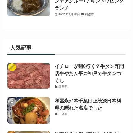
ンデアンルー+チキントッピング
ランチ
2026年7月18日
釧路市
人気記事
イチローが週6行く？牛タン専門
店牛やたん平＠神戸で牛タンづ
くし
兵庫県
和冨永@本千葉は正統派日本料
理の隠れた名店でした
千葉県