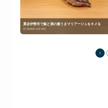
貫@伊勢市で鮨と酒の激うまマリアージュをキメる
2025年12月19日
1