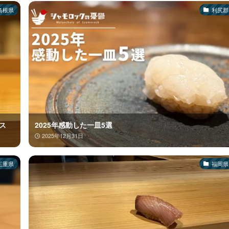
島根県
利尻郡
ス
2025年感動した一皿5選
2025年12月31日
三重県
福岡県