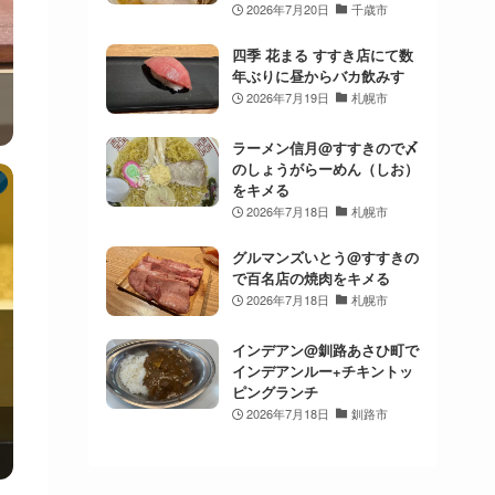
2026年7月20日
千歳市
四季 花まる すすき店にて数
年ぶりに昼からバカ飲みす
2026年7月19日
札幌市
ラーメン信月@すすきので〆
のしょうがらーめん（しお）
をキメる
2026年7月18日
札幌市
グルマンズいとう@すすきの
で百名店の焼肉をキメる
2026年7月18日
札幌市
インデアン@釧路あさひ町で
インデアンルー+チキントッ
ピングランチ
2026年7月18日
釧路市