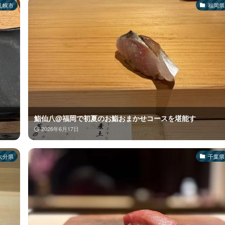
札幌市
福岡県
鮨仙八@福岡で初夏のお鮨おまかせコースを堪能す
2026年6月17日
大分県
千葉県