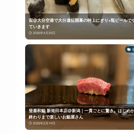
宙@大分空港で大分遠征開幕の特上にぎり+瓶ビールで
ていきます
2026年4月24日
登喜和鮨 新発田本店@新潟｜一貫ごとに驚き。はじめ
終わりまで楽しいお鮨屋さん
2026年2月14日