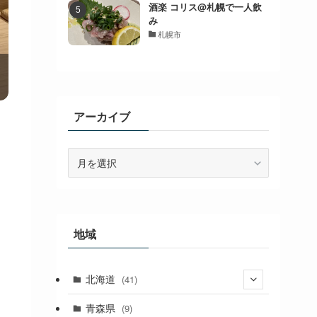
酒楽 コリス@札幌で一人飲
み
札幌市
アーカイブ
ア
ー
カ
イ
ブ
地域
北海道
(41)
(27)
青森県
(9)