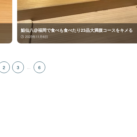
鮨仙八@福岡で食べも食べたり23品大満腹コースをキメる
2025年11月6日
2
3
...
6