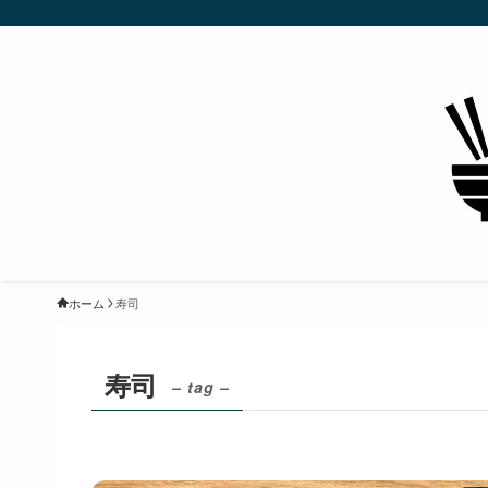
ホーム
寿司
寿司
– tag –