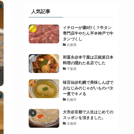
人気記事
イチローが週6行く？牛タン
専門店牛やたん平＠神戸で牛
タンづくし
兵庫県
和冨永@本千葉は正統派日本
料理の隠れた名店でした
千葉県
味百仙@札幌で美味しんぼで
おなじみのじゃがいものバタ
ー煮でキメる
札幌市
大市@京都で人生はじめての
スッポンを頂きました。
京都府