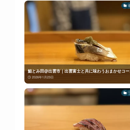
鮨とみ田@出雲市｜出雲富士と共に味わうおまかせコー
2026年1月23日