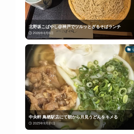
北野坂こばやし@神戸でツルッとざるそばランチ
2026年3月6日
中央軒 鳥栖駅店にて朝から月見うどんをキメる
2025年9月21日