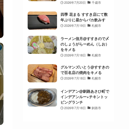
2026年7月20日
千歳市
四季 花まる すすき店にて数
年ぶりに昼からバカ飲みす
2026年7月19日
札幌市
ラーメン信月@すすきので〆
のしょうがらーめん（しお）
をキメる
2026年7月18日
札幌市
グルマンズいとう@すすきの
で百名店の焼肉をキメる
2026年7月18日
札幌市
インデアン@釧路あさひ町で
インデアンルー+チキントッ
ピングランチ
2026年7月18日
釧路市