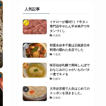
人気記事
イチローが週6行く？牛タン
専門店牛やたん平＠神戸で牛
タンづくし
兵庫県
和冨永@本千葉は正統派日本
料理の隠れた名店でした
千葉県
味百仙@札幌で美味しんぼで
おなじみのじゃがいものバタ
ー煮でキメる
札幌市
大市@京都で人生はじめての
スッポンを頂きました。
京都府