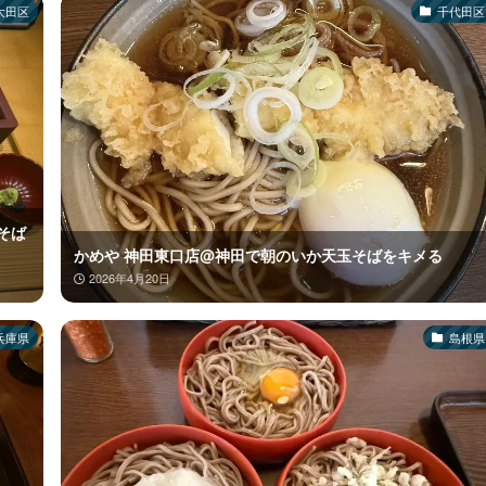
大田区
千代田区
りそば
かめや 神田東口店@神田で朝のいか天玉そばをキメる
2026年4月20日
兵庫県
島根県