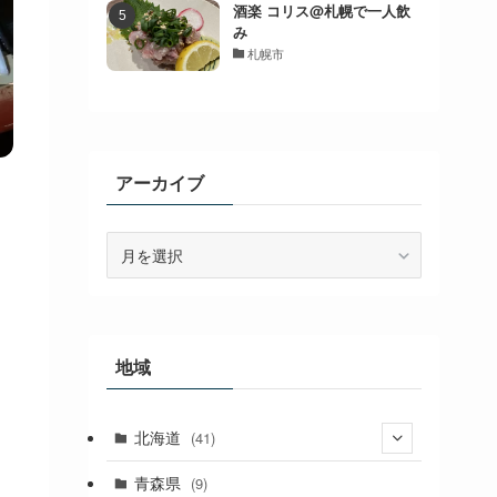
酒楽 コリス@札幌で一人飲
み
札幌市
アーカイブ
ア
ー
カ
イ
ブ
地域
北海道
(41)
(27)
青森県
(9)