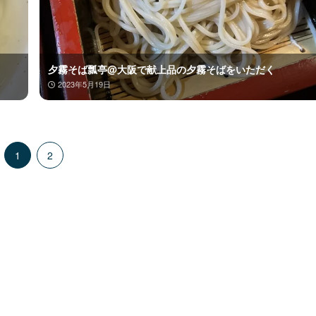
夕霧そば瓢亭@大阪で献上品の夕霧そばをいただく
2023年5月19日
1
2