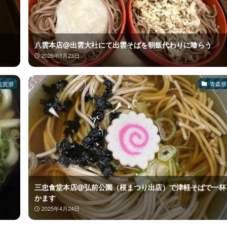
八雲本店@出雲大社にて出雲そばを朝飯代わりに喰らう
2026年1月23日
佐賀県
青森県
三忠食堂本店@弘前公園（桜まつり出店）で津軽そばで一杯
かます
2025年4月24日