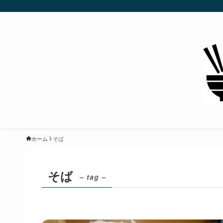
ホーム
そば
そば
– tag –